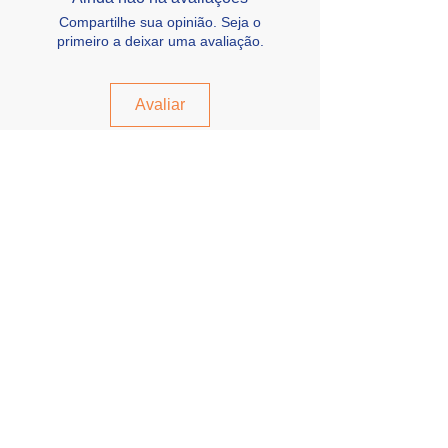
Compartilhe sua opinião. Seja o
primeiro a deixar uma avaliação.
Avaliar
Inscreva-se e receba 
novidades e inspirações
Email
*
Me inscrever
Eu quero me inscrever na lista 
de e-mail.